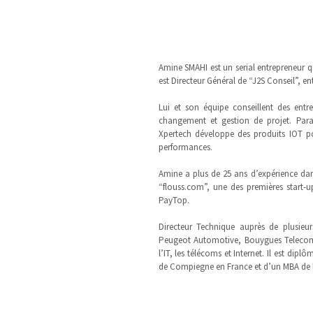
Amine SMAHI est un
serial entrepreneur
qu
est Directeur Général de “J2S Conseil”, en
Lui et son équipe conseillent des entr
changement et gestion de projet. Para
Xpertech développe des produits IOT pour
performances.
Amine a plus de 25 ans d’expérience da
“flouss.com”, une des premières start-up
PayTop.
Directeur Technique auprès de plusieurs
Peugeot Automotive, Bouygues Telecom, 
l’IT, les télécoms et Internet. Il est di
de Compiegne en France et d’un MBA de l