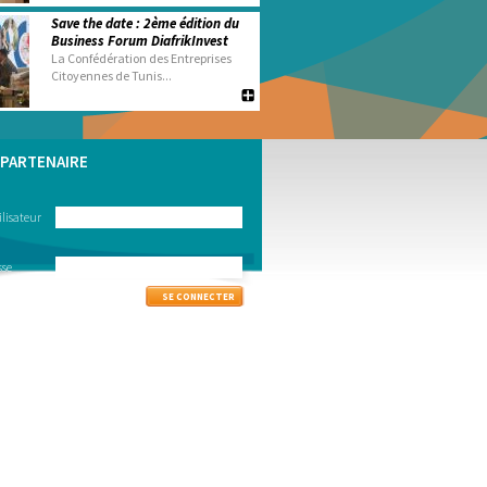
Save the date : 2ème édition du
Business Forum DiafrikInvest
La Confédération des Entreprises
Citoyennes de Tunis...
PARTENAIRE
lisateur
sse