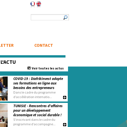
Formulaire de recherche
Rechercher
LETTER
CONTACT
e
L'ACTU
Voir toutes les actus
COVID-19 : DiafrikInvest adapte
ses formations en ligne aux
besoins des entrepreneurs
Dans le cadre du programme
d’accélération internatio...
TUNISIE - Rencontres d'affaires
pour un développement
économique et social durable !
S’inscrivant dans le cadre du
programme d’accompagne...