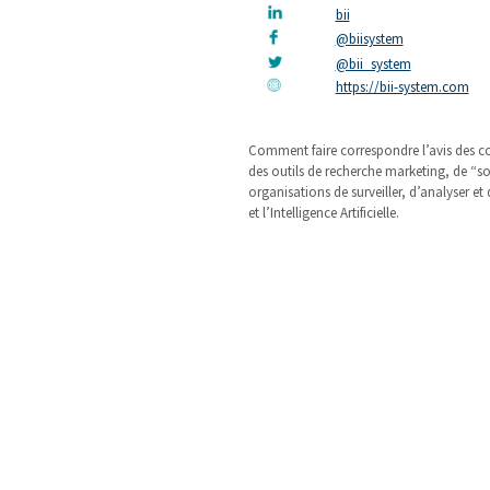
bii
@biisystem
@bii_system
https://bii-system.com
Comment faire correspondre l’avis des co
des outils de recherche marketing, de “soci
organisations de surveiller, d’analyser 
et l’Intelligence Artificielle.