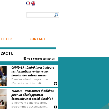
Formulaire de recherche
Rechercher
LETTER
CONTACT
e
L'ACTU
Voir toutes les actus
COVID-19 : DiafrikInvest adapte
ses formations en ligne aux
besoins des entrepreneurs
Dans le cadre du programme
d’accélération internatio...
TUNISIE - Rencontres d'affaires
pour un développement
économique et social durable !
S’inscrivant dans le cadre du
programme d’accompagne...