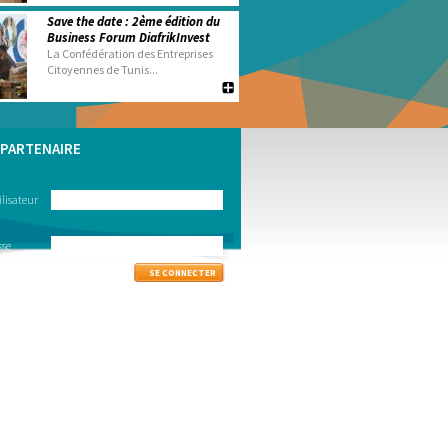
Save the date : 2ème édition du
Business Forum DiafrikInvest
La Confédération des Entreprises
Citoyennes de Tunis...
PARTENAIRE
lisateur
sse