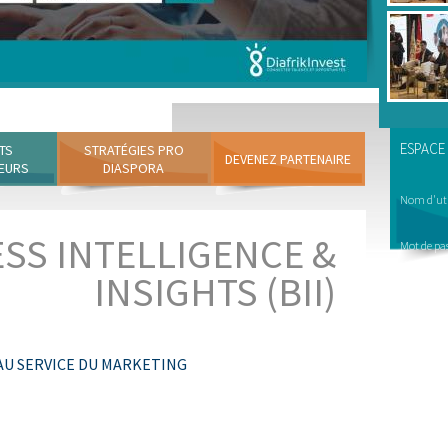
ESPACE
TS
STRATÉGIES PRO
DEVENEZ PARTENAIRE
EURS
DIASPORA
Nom d'uti
SS INTELLIGENCE &
Mot de pa
INSIGHTS (BII)
 AU SERVICE DU MARKETING