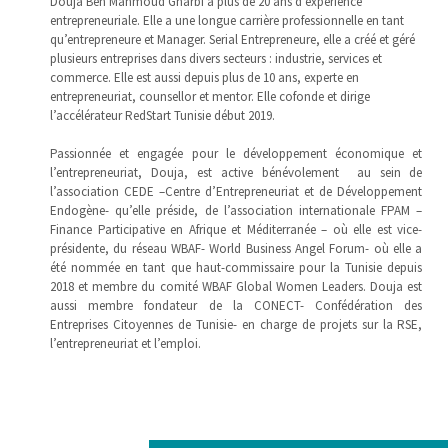
Douja Ben Mahmoud Gharbi a plus de 20 ans d’expérience
entrepreneuriale. Elle a une longue carrière professionnelle en tant
qu’entrepreneure et Manager. Serial Entrepreneure, elle a créé et géré
plusieurs entreprises dans divers secteurs : industrie, services et
commerce. Elle est aussi depuis plus de 10 ans, experte en
entrepreneuriat, counsellor et mentor. Elle cofonde et dirige
l’accélérateur RedStart Tunisie début 2019.
Passionnée et engagée pour le développement économique et
l’entrepreneuriat, Douja, est active bénévolement au sein de
l’association CEDE –Centre d’Entrepreneuriat et de Développement
Endogène- qu’elle préside, de l’association internationale FPAM –
Finance Participative en Afrique et Méditerranée – où elle est vice-
présidente, du réseau WBAF- World Business Angel Forum- où elle a
été nommée en tant que haut-commissaire pour la Tunisie depuis
2018 et membre du comité WBAF Global Women Leaders. Douja est
aussi membre fondateur de la CONECT- Confédération des
Entreprises Citoyennes de Tunisie- en charge de projets sur la RSE,
l’entrepreneuriat et l’emploi.