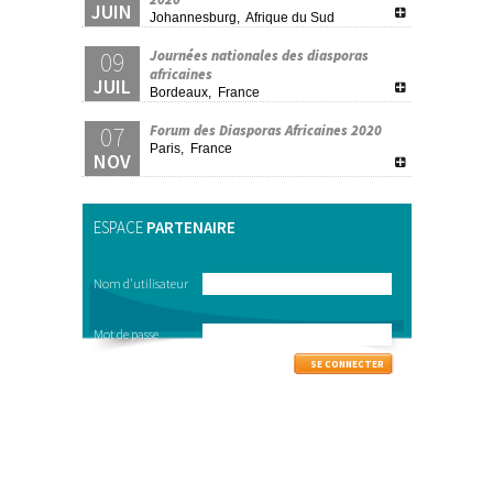
JUIN
Johannesburg, Afrique du Sud
09
Journées nationales des diasporas
africaines
JUIL
Bordeaux, France
07
Forum des Diasporas Africaines 2020
Paris, France
NOV
ESPACE
PARTENAIRE
Nom d'utilisateur
Mot de passe