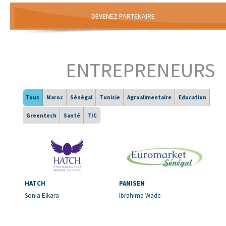
DEVENEZ PARTENAIRE
ENTREPRENEURS
Tous
Maroc
Sénégal
Tunisie
Agroalimentaire
Education
Greentech
Santé
TIC
HATCH
PANISEN
Sonia Elkara
Ibrahima Wade