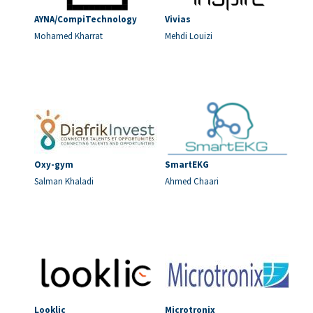
AYNA/CompiTechnology
Vivias
Mohamed Kharrat
Mehdi Louizi
Oxy-gym
SmartEKG
Salman Khaladi
Ahmed Chaari
Looklic
Microtronix