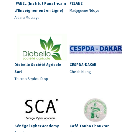
IPANEL (Institut Panafricain
FELANE
d’Enseignement en Ligne)
Madjiguene Ndoye
Aidara Moulaye
Diobello Société Agricole
CESPDA-DAKAR
Sarl
Cheikh Niang
Thierno Seydou Diop
Sénégal Cyber Academy
Café Touba Choukran