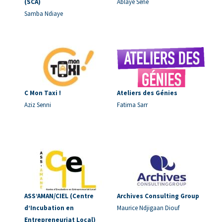
(SCA)
Ablaye Sene
Samba Ndiaye
C Mon Taxi !
Ateliers des Génies
Aziz Senni
Fatima Sarr
ASS’AMAN/CIEL (Centre
Archives Consulting Group
d’Incubation en
Maurice Ndjigaan Diouf
Entrepreneuriat Local)