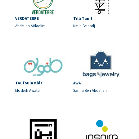
VERDATERRE
Tilli Tanit
Abdellah Aitlaalim
Nejib Belhadj
Toufoula Kids
AwA
Mosbeh Awatef
Samia Ben Abdallah