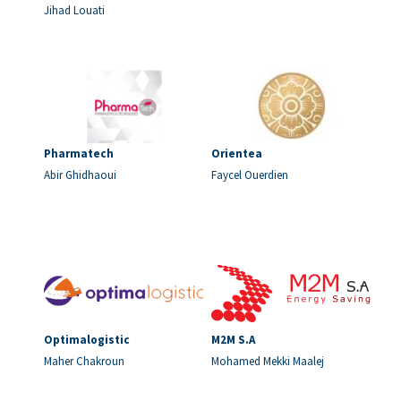
Jihad Louati
Pharmatech
Orientea
Abir Ghidhaoui
Faycel Ouerdien
Optimalogistic
M2M S.A
Maher Chakroun
Mohamed Mekki Maalej