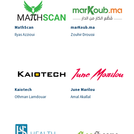
MathScan
marKoub.ma
Ilyas Azzioui
Zouhir Droussi
Kaiotech
June Marilou
Othman Lamdouar
Amal Akallal