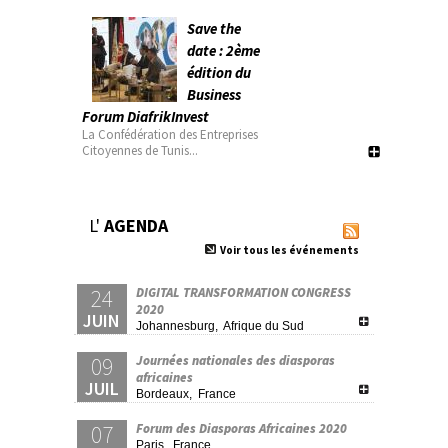
Save the
date : 2ème
édition du
Business
Forum DiafrikInvest
La Confédération des Entreprises
Citoyennes de Tunis...
L'
AGENDA
Voir tous les événements
24
DIGITAL TRANSFORMATION CONGRESS
2020
JUIN
Johannesburg, Afrique du Sud
09
Journées nationales des diasporas
africaines
JUIL
Bordeaux, France
07
Forum des Diasporas Africaines 2020
Paris, France