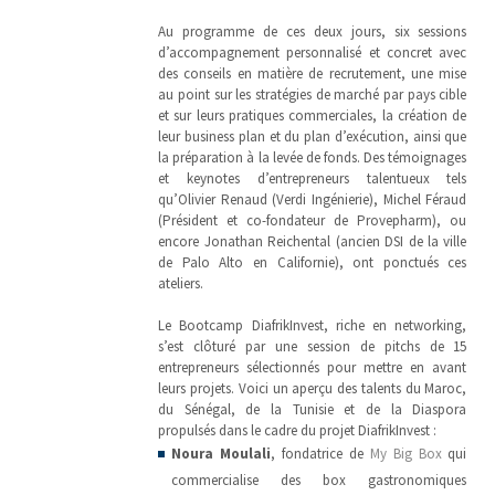
Au programme de ces deux jours, six sessions
d’accompagnement personnalisé et concret avec
des conseils en matière de recrutement, une mise
au point sur les stratégies de marché par pays cible
et sur leurs pratiques commerciales, la création de
leur business plan et du plan d’exécution, ainsi que
la préparation à la levée de fonds. Des témoignages
et keynotes d’entrepreneurs talentueux tels
qu’Olivier Renaud (Verdi Ingénierie), Michel Féraud
(Président et co-fondateur de Provepharm), ou
encore Jonathan Reichental (ancien DSI de la ville
de Palo Alto en Californie), ont ponctués ces
ateliers.
Le Bootcamp DiafrikInvest, riche en networking,
s’est clôturé par une session de pitchs de 15
entrepreneurs sélectionnés pour mettre en avant
leurs projets. Voici un aperçu des talents du Maroc,
du Sénégal, de la Tunisie et de la Diaspora
propulsés dans le cadre du projet DiafrikInvest :
Noura Moulali
, fondatrice de
My Big Box
qui
commercialise des box gastronomiques