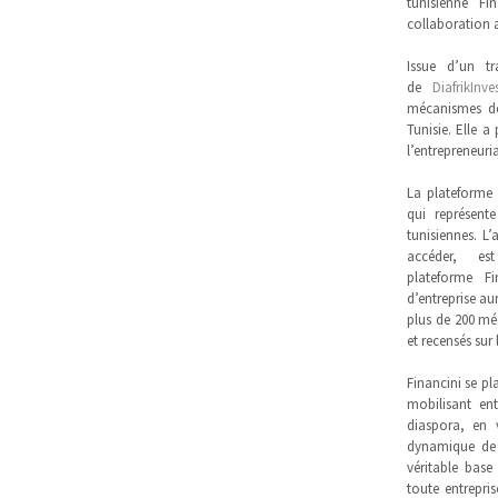
tunisienne Fi
collaboration 
Issue d’un t
de
DiafrikInve
mécanismes d
Tunisie. Elle 
l’entrepreneuri
La plateforme
qui représent
tunisiennes. L’
accéder, e
plateforme Fi
d’entreprise au
plus de 200 mé
et recensés sur
Financini se pl
mobilisant ent
diaspora, en 
dynamique de c
véritable base
toute entrepri