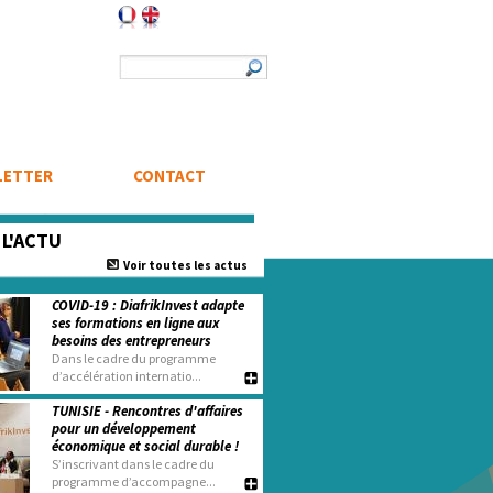
Formulaire de recherche
Rechercher
LETTER
CONTACT
e
L'ACTU
Voir toutes les actus
COVID-19 : DiafrikInvest adapte
ses formations en ligne aux
besoins des entrepreneurs
Dans le cadre du programme
d’accélération internatio...
TUNISIE - Rencontres d'affaires
pour un développement
économique et social durable !
S’inscrivant dans le cadre du
programme d’accompagne...