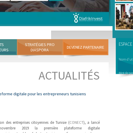
ESPACE
TS
STRATÉGIES PRO
DEVENEZ PARTENAIRE
EURS
DIASPORA
Nom d'uti
ACTUALITÉS
Mot de pa
eforme digitale pour les entrepreneurs tunisiens
on des entreprises citoyennes de Tunisie (
CONECT
), a lancé
ovembre 2019 la première plateforme digitale