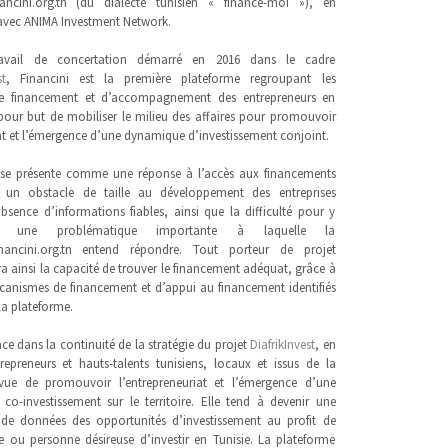
nancini.org.tn (du dialecte tunisien « finance-moi »), en
avec ANIMA Investment Network.
ravail de concertation démarré en 2016 dans le cadre
st
, Financini est la première plateforme regroupant les
e financement et d’accompagnement des entrepreneurs en
a pour but de mobiliser le milieu des affaires pour promouvoir
at et l’émergence d’une dynamique d’investissement conjoint.
 se présente comme une réponse à l’accès aux financements
e un obstacle de taille au développement des entreprises
absence d’informations fiables, ainsi que la difficulté pour y
st une problématique importante à laquelle la
nancini.org.tn entend répondre. Tout porteur de projet
ra ainsi la capacité de trouver le financement adéquat, grâce à
canismes de financement et d’appui au financement identifiés
 la plateforme.
ace dans la continuité de la stratégie du projet
DiafrikInvest
, en
repreneurs et hauts-talents tunisiens, locaux et issus de la
vue de promouvoir l’entrepreneuriat et l’émergence d’une
o-investissement sur le territoire. Elle tend à devenir une
 de données des opportunités d’investissement au profit de
se ou personne désireuse d’investir en Tunisie. La plateforme