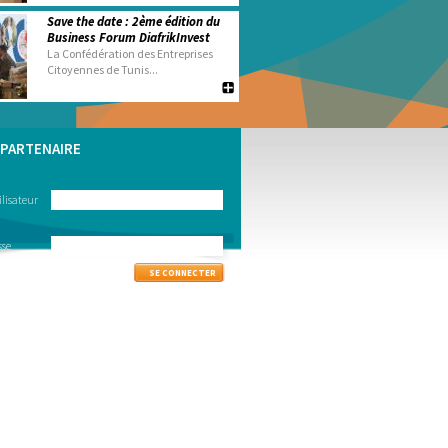
Save the date : 2ème édition du
Business Forum DiafrikInvest
La Confédération des Entreprises
Citoyennes de Tunis...
PARTENAIRE
lisateur
sse