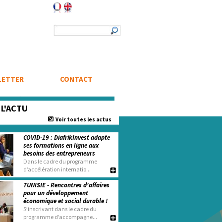
Formulaire de recherche
Rechercher
LETTER
CONTACT
e
L'ACTU
Voir toutes les actus
COVID-19 : DiafrikInvest adapte
ses formations en ligne aux
besoins des entrepreneurs
Dans le cadre du programme
d’accélération internatio...
TUNISIE - Rencontres d'affaires
pour un développement
économique et social durable !
S’inscrivant dans le cadre du
programme d’accompagne...