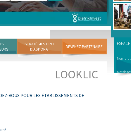
ESPACE
TS
STRATÉGIES PRO
DEVENEZ PARTENAIRE
EURS
DIASPORA
Nom d'uti
LOOKLIC
Mot de pa
NDEZ-VOUS POUR LES ÉTABLISSEMENTS DE
com/