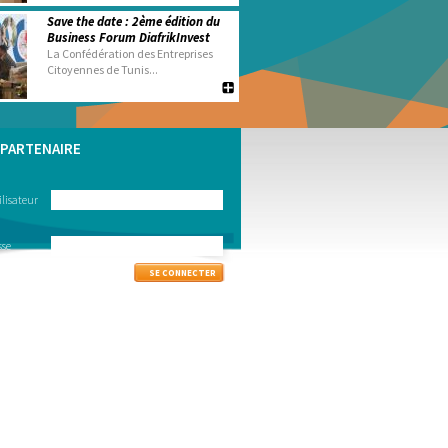
Save the date : 2ème édition du
Business Forum DiafrikInvest
La Confédération des Entreprises
Citoyennes de Tunis...
PARTENAIRE
lisateur
sse