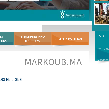
ESPACE
TS
STRATÉGIES PRO
DEVENEZ PARTENAIRE
EURS
DIASPORA
Nom d'uti
MARKOUB.MA
Mot de pa
ARS EN LIGNE