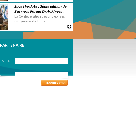
Save the date : 2ème édition du
Business Forum DiafrikInvest
La Confédération des Entreprises
Citoyennes de Tunis...
PARTENAIRE
lisateur
sse