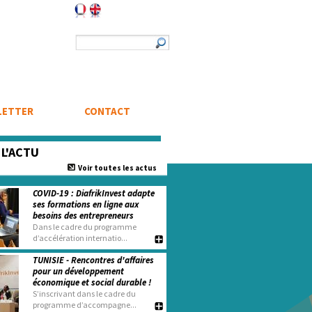
Formulaire de recherche
Rechercher
LETTER
CONTACT
e
L'ACTU
Voir toutes les actus
COVID-19 : DiafrikInvest adapte
ses formations en ligne aux
besoins des entrepreneurs
Dans le cadre du programme
d’accélération internatio...
TUNISIE - Rencontres d'affaires
pour un développement
économique et social durable !
S’inscrivant dans le cadre du
programme d’accompagne...