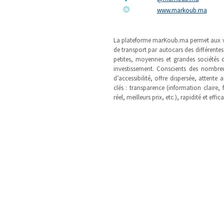
www.markoub.ma
La plateforme marKoub.ma permet aux voy
de transport par autocars des différent
petites, moyennes et grandes sociétés d
investissement. Conscients des nombre
d’accessibilité, offre dispersée, attent
clés : transparence (information claire, 
réel, meilleurs prix, etc.), rapidité et effica