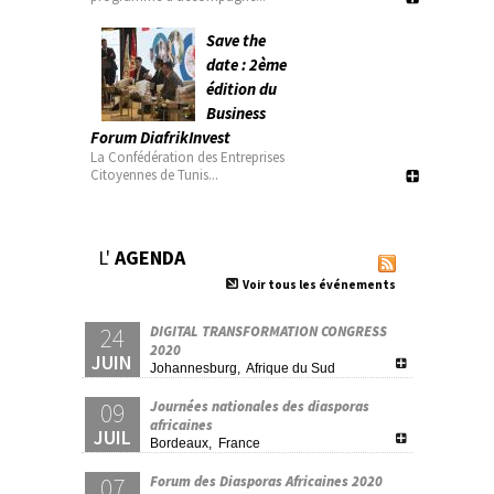
Save the
date : 2ème
édition du
Business
Forum DiafrikInvest
La Confédération des Entreprises
Citoyennes de Tunis...
L'
AGENDA
Voir tous les événements
24
DIGITAL TRANSFORMATION CONGRESS
2020
JUIN
Johannesburg, Afrique du Sud
09
Journées nationales des diasporas
africaines
JUIL
Bordeaux, France
07
Forum des Diasporas Africaines 2020