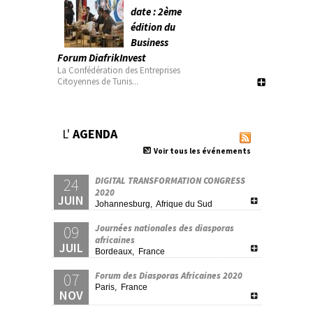
date : 2ème
édition du
Business
Forum DiafrikInvest
La Confédération des Entreprises
Citoyennes de Tunis...
L'
AGENDA
Voir tous les événements
24
DIGITAL TRANSFORMATION CONGRESS
2020
JUIN
Johannesburg, Afrique du Sud
09
Journées nationales des diasporas
africaines
JUIL
Bordeaux, France
07
Forum des Diasporas Africaines 2020
Paris, France
NOV